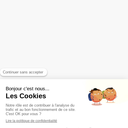
Les témoignages
Articles & FAQ
Contact - Infos Pratiques
Votre email
Prendre rendez-vous
Plan du site
Mentions légales
CGV
Déontologie
Lexique
Création et référencement du site par Simplébo