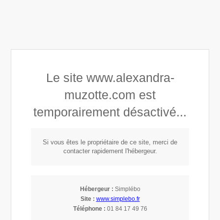
Alexandra Astrid Muzotte
Le site www.alexandra-
Développement personnel
muzotte.com est
Connaissance de soi
temporairement désactivé...
Mindset, Leadership & Empowerment
Si vous êtes le propriétaire de ce site, merci de
contacter rapidement l'hébergeur.
Leadership
Émotionnel :
Hébergeur :
Simplébo
Site :
www.simplebo.fr
Résilience et
Téléphone :
01 84 17 49 76