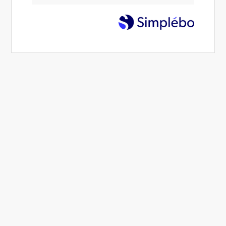
Assertivité
26 Mar 2024
Alexandra Muzotte
Intelligence émotionnelle - émotions - soft skills
5 min.
Partager
Commenter
Imprimer
Dans le monde dynamique d'aujourd'hui, le
leadership va au-delà de la simple prise de
décision. Cela englobe également la gestion
des émotions, la résilience face aux défis et la
capacité d'être assertif. Cultiver un
leadership
émotionnel est essentiel pour naviguer avec
succès dans un environnement professionnel
en constante évolution.
Le Leadership Émotionnel :
Conscience et Gestion des
Émotions