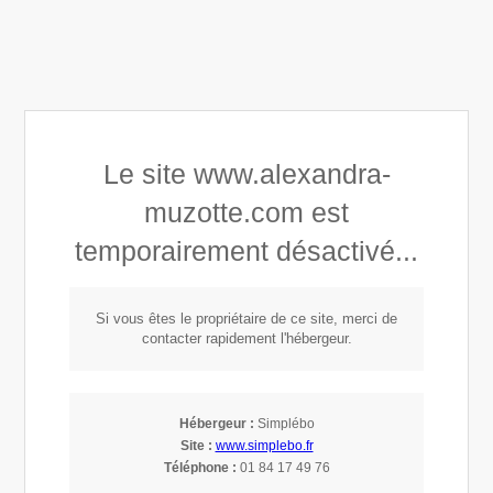
Alexandra Astrid Muzotte
Le site www.alexandra-
Développement personnel
muzotte.com est
Connaissance de soi
temporairement désactivé...
Mindset, Leadership & Empowerment
Si vous êtes le propriétaire de ce site, merci de
contacter rapidement l'hébergeur.
Hébergeur :
Simplébo
Site :
www.simplebo.fr
Téléphone :
01 84 17 49 76