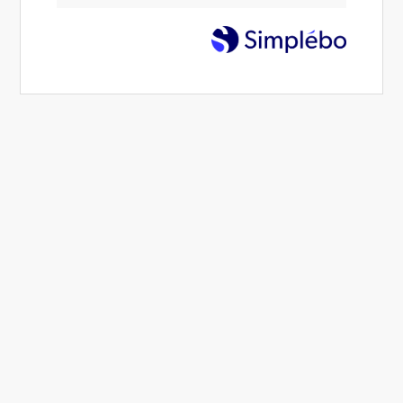
déployer
Celles et ceux qui ont osé franchir le
pas &
m'ont fait confiance.
Découvrez ce que disent mes client
(e) s après avoir transformé
leurs
doutes, leurs blocages et leur stress
en confiance, sérénité et leadership
aligné.
« Je me sens plus sereine dans ma vie personnelle et
professionnelle. »
« J’ai retrouvé confiance en moi et en mes capacités. »
« Chaque séance m’a apporté légèreté et libération. »
Le voyage que je vous propose