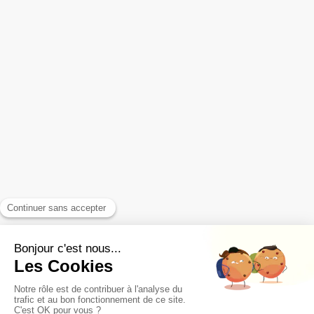
Accompagnement Personnel
Entreprises - Organisations
Les témoignages
Articles & FAQ
Contact - Infos Pratiques
Votre email
Prendre rendez-vous
Plan du site
Mentions légales
CGV
Déontologie
Lexique