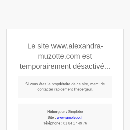
Alexandra Astrid Muzotte
Le site www.alexandra-
Développement personnel
muzotte.com est
Connaissance de soi
temporairement désactivé...
Mindset, Leadership & Empowerment
Si vous êtes le propriétaire de ce site, merci de
Connexion
contacter rapidement l'hébergeur.
Intuition - Réconciliation - Joie
Hébergeur :
Simplébo
Site :
www.simplebo.fr
Accompagnement 1:1
Téléphone :
01 84 17 49 76