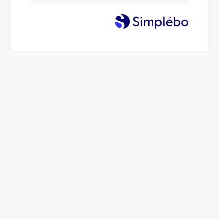
Intelligence émotionnelle -
Comprendre ses émotions
Vous êtes cette femme ou cet homme qui :
Prenez déjà du
recul
et analysez vos
émotions
,
Faites attention à ce que vous vivez et aux circonstances.
Vous rendez compte que certaines histoires sont
influencées par votre passé.
Souhaitez
dépasser vos limites
et approfondir votre
connaissance de vous-même.
Avez envie de
renforcer votre intelligence
émotionnelle
et votre intuition.