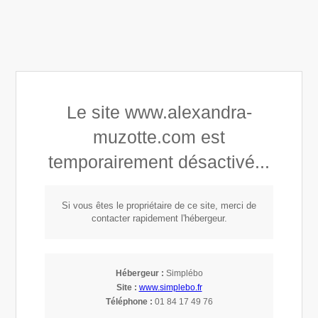
Alexandra Astrid Muzotte
Le site www.alexandra-
Développement personnel
muzotte.com est
Connaissance de soi
temporairement désactivé...
Mindset, Leadership & Empowerment
Si vous êtes le propriétaire de ce site, merci de
contacter rapidement l'hébergeur.
Description d'une
mission de coaching
Hébergeur :
Simplébo
Site :
www.simplebo.fr
individuel - Partie 5
Téléphone :
01 84 17 49 76