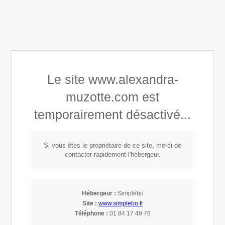
Alexandra Astrid Muzotte
Le site www.alexandra-
Développement personnel
muzotte.com est
Connaissance de soi
temporairement désactivé...
Mindset, Leadership & Empowerment
Si vous êtes le propriétaire de ce site, merci de
contacter rapidement l'hébergeur.
Description d'une
mission de Coaching
Hébergeur :
Simplébo
Site :
www.simplebo.fr
individuel - Partie 2
Téléphone :
01 84 17 49 76