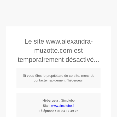
Alexandra Astrid Muzotte
Le site www.alexandra-
Développement personnel
muzotte.com est
Connaissance de soi
temporairement désactivé...
Mindset, Leadership & Empowerment
Si vous êtes le propriétaire de ce site, merci de
contacter rapidement l'hébergeur.
Description d'une
mission de coaching
Hébergeur :
Simplébo
Site :
www.simplebo.fr
individuel - Partie 3
Téléphone :
01 84 17 49 76