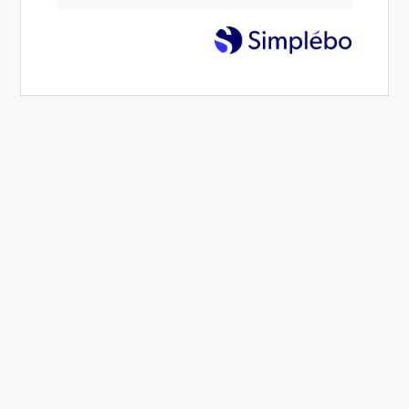
émotionnelle sont
elles si importantes ?
19 Fév 2024
Alexandra Muzotte
Intelligence émotionnelle - émotions - soft skills
1 min.
Partager
Commenter
Imprimer