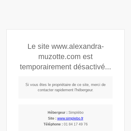
Alexandra Astrid Muzotte
Le site www.alexandra-
Développement personnel
muzotte.com est
Connaissance de soi
temporairement désactivé...
Mindset, Leadership & Empowerment
Si vous êtes le propriétaire de ce site, merci de
contacter rapidement l'hébergeur.
Pourquoi les
émotions et
Hébergeur :
Simplébo
Site :
www.simplebo.fr
l'intelligence
Téléphone :
01 84 17 49 76