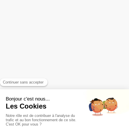
Accompagnement Personnel
Entreprises - Organisations
Les témoignages
Articles & FAQ
Contact - Infos Pratiques
Votre email
Prendre rendez-vous
Plan du site
Mentions légales
CGV
Déontologie
Lexique