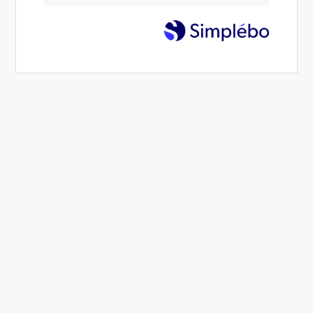
conscient et
inspirant
11 Oct 2024
Alexandra Muzotte
Connaissance de soi
4 min.
1 like
Partager
Commenter
Imprimer
Il est essentiel de
se découvrir soi-même
, d'explorer
les méandres de son être, et de cultiver une
compréhension profonde de ses propres motivations,
valeurs et limites pour être un
leader aligné et
inspirant.
Découvrez pourquoi la connaissance de soi est un
des secrets de ce leader.
L'importance de la