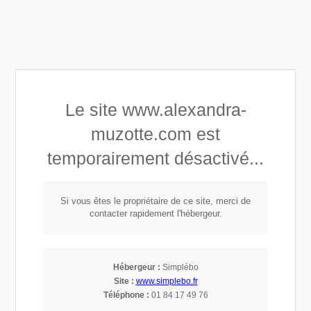
Alexandra Astrid Muzotte
Le site www.alexandra-
Développement personnel
muzotte.com est
Connaissance de soi
temporairement désactivé...
Mindset, Leadership & Empowerment
Si vous êtes le propriétaire de ce site, merci de
contacter rapidement l'hébergeur.
L'art de se connaître
pour un
Hébergeur :
Simplébo
Site :
www.simplebo.fr
management
Téléphone :
01 84 17 49 76