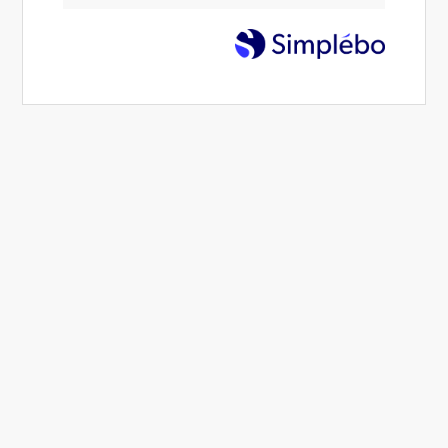
engagement
02 Déc 2024
Alexandra Muzotte
Leadership
4 min.
Partager
Commenter
Imprimer
Être une femme engagée et responsable
aujourd'hui, c'est bien plus qu'occuper un poste
ou gérer une entreprise ou gérer des équipes.
C'est incarner un leadership à la fois stratégique et
profondément humain.
Quelle est la définition ou votre définition de la
femme leader aujourd’hui ?
Comment la voyez-vous ?
Que fait elle ?
Que dit-elle ?
Quelle image de leader est-elle censée incarner ?
Qu’attend on d’elle ?