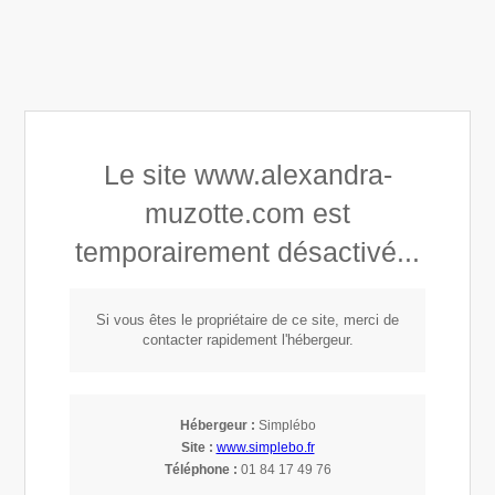
Alexandra Astrid Muzotte
Le site www.alexandra-
Développement personnel
muzotte.com est
Connaissance de soi
temporairement désactivé...
Mindset, Leadership & Empowerment
Si vous êtes le propriétaire de ce site, merci de
contacter rapidement l'hébergeur.
Le leadership
féminin - force,
Hébergeur :
Simplébo
Site :
www.simplebo.fr
humanité et
Téléphone :
01 84 17 49 76