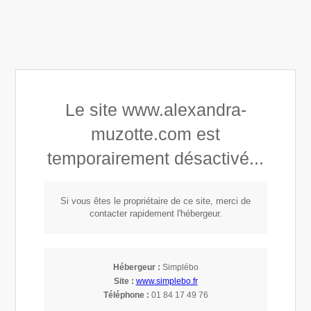
Alexandra Astrid Muzotte
Le site www.alexandra-
Développement personnel
muzotte.com est
Connaissance de soi
temporairement désactivé...
Mindset, Leadership & Empowerment
Si vous êtes le propriétaire de ce site, merci de
Photo de kelly sikkema sur unsplash
contacter rapidement l'hébergeur.
Hébergeur :
Simplébo
Site :
www.simplebo.fr
Téléphone :
01 84 17 49 76