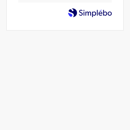
Manager avec aisance grâce au bien-
être émotionnel et à l'intelligence
émotionnelle
02 Avr 2024
Alexandra Muzotte
Intelligence émotionnelle - émotions - soft skills
3 min.
Lire l'article
Photo de Kelly Sikkema sur Unsplash