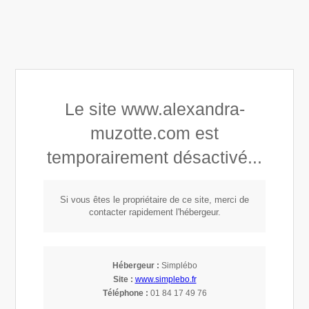
Alexandra Astrid Muzotte
Le site www.alexandra-
Développement personnel
muzotte.com est
Connaissance de soi
temporairement désactivé...
Mindset, Leadership & Empowerment
Si vous êtes le propriétaire de ce site, merci de
contacter rapidement l'hébergeur.
Hébergeur :
Simplébo
Site :
www.simplebo.fr
Téléphone :
01 84 17 49 76
Thetahealing à proximité de Bouliac