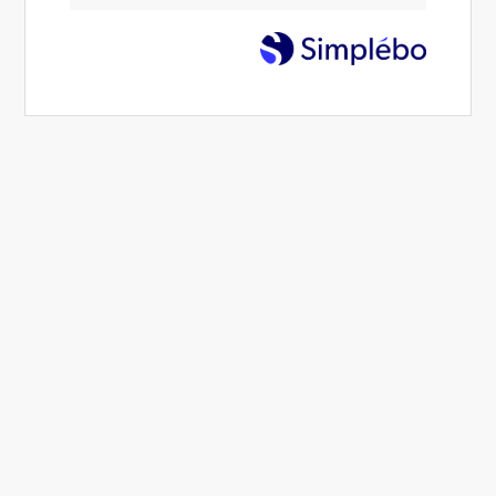
(33270)
Praticien en Hypnose proche
de Bouliac
Depuis plusieurs années, j'exerce les pratiques
d'hypnose
,
coaching mais aussi somatothérapie ou hypnose
à
Talence
. En tant que praticien en Hypnose, je reçois adultes
ou clientèle plutôt féminine en entreprise, en cabinet.
Insomnie, mésestime de soi, arrêt du tabac, blocages,
obstacles, perte de confiance en soi ou stress ne sont pas une
fatalité. Il existe des moyens de soulager et traiter vos
affections.
Je suis à votre disposition pour fixer un rendez-vous et
répondre à vos questions.
Contacter Alexandra Muzotte,
hypnose