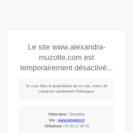
Alexandra Astrid Muzotte
Le site www.alexandra-
Développement personnel
muzotte.com est
Connaissance de soi
temporairement désactivé...
Mindset, Leadership & Empowerment
Si vous êtes le propriétaire de ce site, merci de
contacter rapidement l'hébergeur.
Hébergeur :
Simplébo
Site :
www.simplebo.fr
Téléphone :
01 84 17 49 76
Somatothérapie à proximité de