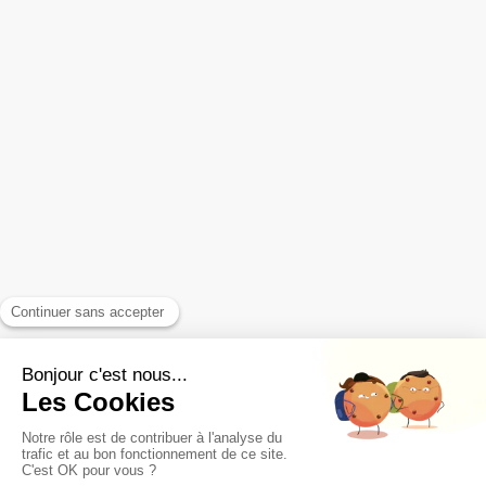
Accompagnement Personnel
Entreprises - Organisations
Les témoignages
Articles & FAQ
Contact - Infos Pratiques
Votre email
Prendre rendez-vous
Plan du site
Mentions légales
CGV
Déontologie
Lexique