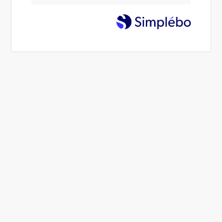
Leader conscient, inspirant et
impactant
Du chaos au rayonnement
Cet accompagnement est conçu pour les
leaders
qui
souhaitent aller au-delà des formations traditionnelles.
Il s'agit de
vous reconnecter à vos ressources
intérieures
, pour incarner un
leadership authentique
,
aligné et puissan
t, capable de
transformer les défis en
opportunités.
Cet accompagnement est pour
?
Vous êtes cette femme, cet homme qui souhaite :
consolider et déployer votre propre leadership (en
fonction de qui vous êtes)