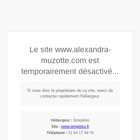
Alexandra Astrid Muzotte
Le site www.alexandra-
Développement personnel
muzotte.com est
Connaissance de soi
temporairement désactivé...
Mindset, Leadership & Empowerment
Si vous êtes le propriétaire de ce site, merci de
Métamorphose
contacter rapidement l'hébergeur.
Puissance - Potentiel - Expansion
Hébergeur :
Simplébo
Site :
www.simplebo.fr
Accompagnement 1:1
Téléphone :
01 84 17 49 76